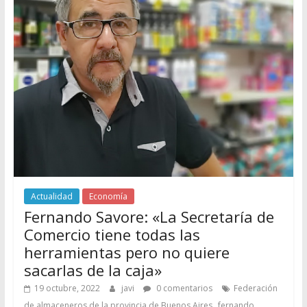
Actualidad
Economía
Fernando Savore: «La Secretaría de
Comercio tiene todas las
herramientas pero no quiere
sacarlas de la caja»
19 octubre, 2022
javi
0 comentarios
Federación
,
de almaceneros de la provincia de Buenos Aires
fernando