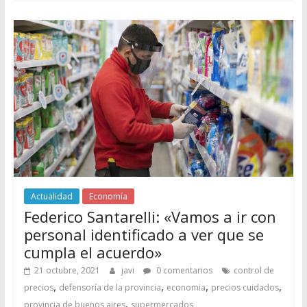
Actualidad
Economía
Federico Santarelli: «Vamos a ir con
personal identificado a ver que se
cumpla el acuerdo»
21 octubre, 2021
javi
0 comentarios
control de
,
,
,
,
precios
defensoría de la provincia
economia
precios cuidados
,
provincia de buenos aires
supermercados