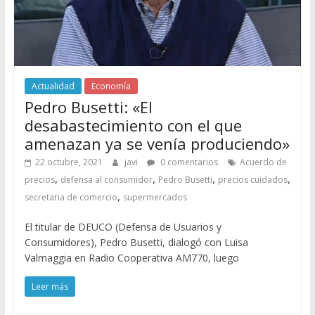
Actualidad
Economía
Pedro Busetti: «El
desabastecimiento con el que
amenazan ya se venía produciendo»
22 octubre, 2021
javi
0 comentarios
Acuerdo de
,
,
,
,
precios
defensa al consumidor
Pedro Busetti
precios cuidados
,
secretaria de comercio
supermercados
El titular de DEUCO (Defensa de Usuarios y
Consumidores), Pedro Busetti, dialogó con Luisa
Valmaggia en Radio Cooperativa AM770, luego
Leer más