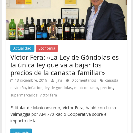
Actualidad
Economía
Víctor Fera: «La Ley de Góndolas es
la única ley que va a bajar los
precios de la canasta familiar»
13 diciembre, 2019
javi
0 comentarios
canasta
,
,
,
,
,
navideña
inflacion
ley de gondolas
maxiconsumo
precios
,
supermercados
victor fera
El titular de Maxiconsumo, Víctor Fera, habló con Luisa
Valmaggia por AM 770 Radio Cooperativa sobre el
impacto de la
Leer más