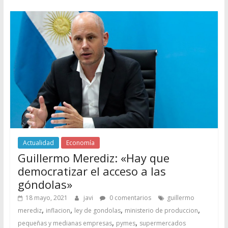
Actualidad
Economía
Guillermo Merediz: «Hay que
democratizar el acceso a las
góndolas»
18 mayo, 2021
javi
0 comentarios
guillermo
,
,
,
,
merediz
inflacion
ley de gondolas
ministerio de produccion
,
,
pequeñas y medianas empresas
pymes
supermercados