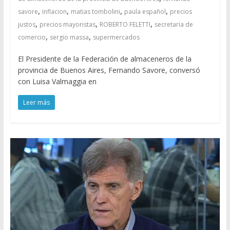
,
,
,
,
savore
inflacion
matias tombolini
paula español
precios
,
,
,
justos
precios mayoristas
ROBERTO FELETTI
secretaria de
,
,
comercio
sergio massa
supermercados
El Presidente de la Federación de almaceneros de la
provincia de Buenos Aires, Fernando Savore, conversó
con Luisa Valmaggia en
Leer más