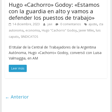
Hugo «Cachorro» Godoy: «Estamos
con la guardia en alto y vamos a
defender los puestos de trabajo»
,
14 diciembre, 2023
javi
0 comentarios
ajuste
cta
,
,
,
,
autonoma
economia
Hugo "Cachorro" Godoy
Javier Milei
luis
,
caputo
SINDICATOS
El titular de la Central de Trabajadores de la Argentina
Autónoma, Hugo «Cachorro» Godoy, conversó con Luisa
Valmaggia, en AM
Leer más
← Anterior