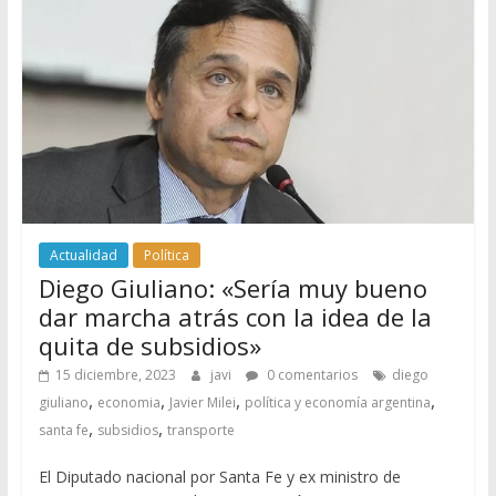
Actualidad
Política
Diego Giuliano: «Sería muy bueno
dar marcha atrás con la idea de la
quita de subsidios»
15 diciembre, 2023
javi
0 comentarios
diego
,
,
,
,
giuliano
economia
Javier Milei
política y economía argentina
,
,
santa fe
subsidios
transporte
El Diputado nacional por Santa Fe y ex ministro de