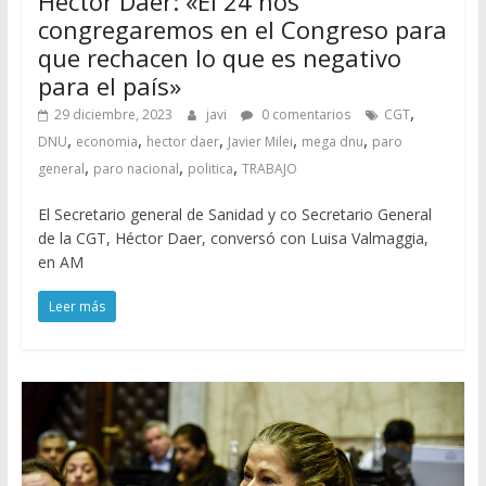
Héctor Daer: «El 24 nos
congregaremos en el Congreso para
que rechacen lo que es negativo
para el país»
,
29 diciembre, 2023
javi
0 comentarios
CGT
,
,
,
,
,
DNU
economia
hector daer
Javier Milei
mega dnu
paro
,
,
,
general
paro nacional
politica
TRABAJO
El Secretario general de Sanidad y co Secretario General
de la CGT, Héctor Daer, conversó con Luisa Valmaggia,
en AM
Leer más