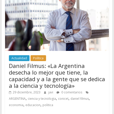
Actualidad
Política
Daniel Filmus: «La Argentina
desecha lo mejor que tiene, la
capacidad y a la gente que se dedica
a la ciencia y tecnología»
29 diciembre, 2023
javi
0 comentarios
,
,
,
,
ARGENTINA
ciencia y tecnologia
conicet
daniel filmus
,
,
economia
educacion
politica