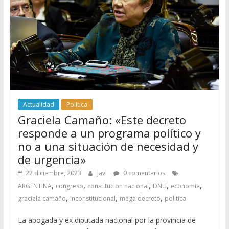
Actualidad
Política
Graciela Camaño: «Este decreto
responde a un programa político y
no a una situación de necesidad y
de urgencia»
22 diciembre, 2023
javi
0 comentarios
,
,
,
,
,
ARGENTINA
congreso
constitucion nacional
DNU
economia
,
,
,
graciela camaño
inconstitucional
mega decreto
politica
La abogada y ex diputada nacional por la provincia de