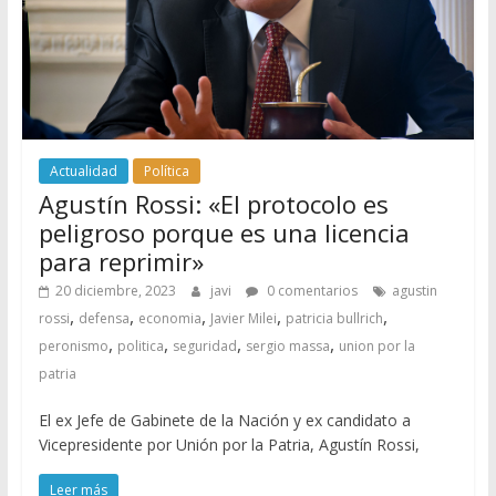
Actualidad
Política
Agustín Rossi: «El protocolo es
peligroso porque es una licencia
para reprimir»
20 diciembre, 2023
javi
0 comentarios
agustin
,
,
,
,
,
rossi
defensa
economia
Javier Milei
patricia bullrich
,
,
,
,
peronismo
politica
seguridad
sergio massa
union por la
patria
El ex Jefe de Gabinete de la Nación y ex candidato a
Vicepresidente por Unión por la Patria, Agustín Rossi,
Leer más