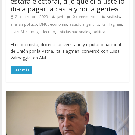
estafa electoral, dijo que el ajuste lo
iba a pagar la casta y no la gente»
,
21 diciembre, 2023
javi
0 comentarios
Análisis
,
,
,
,
,
analisis politico
DNU
economia
estado argentino
Itai Hagman
,
,
,
Javier Milei
mega decreto
noticias nacionales
politica
El economista, docente universitario y diputado nacional
de Unión por la Patria, Itai Hagman, conversó con Luisa
Valmaggia, en AM
Leer más