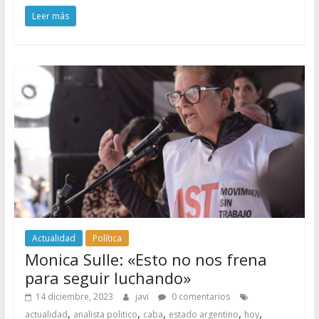
Leer más
Actualidad
Política
Monica Sulle: «Esto no nos frena
para seguir luchando»
14 diciembre, 2023
javi
0 comentarios
,
,
,
,
,
actualidad
analista politico
caba
estado argentino
hoy