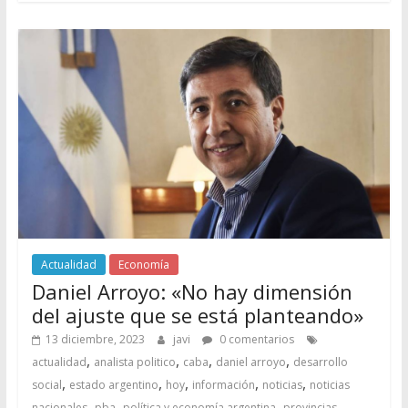
Actualidad
Economía
Daniel Arroyo: «No hay dimensión
del ajuste que se está planteando»
13 diciembre, 2023
javi
0 comentarios
,
,
,
,
actualidad
analista politico
caba
daniel arroyo
desarrollo
,
,
,
,
,
social
estado argentino
hoy
información
noticias
noticias
,
,
,
nacionales
pba
política y economía argentina
provincias