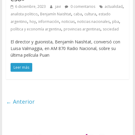
,
6 diciembre, 2023
javi
0 comentarios
actualidad
,
,
,
,
analista politico
Benjamín Naishtat
caba
cultura
estado
,
,
,
,
,
,
argentino
hoy
información
noticias
noticias nacionales
pba
,
,
política y economía argentina
provincias argentinas
sociedad
El director y guionista, Benjamín Naishtat, conversó con
Luisa Valmaggia, en AM 870 Radio Nacional, sobre su
última película Puan
Leer más
← Anterior