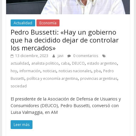
Actualidad
Economía
Pedro Bussetti: «Hay un gobierno
que ha decidido dejar de controlar
los mercados»
13 diciembre, 2023
javi
0 comentarios
,
,
,
,
,
actualidad
analista politico
caba
DEUCO
estado argentino
,
,
,
,
,
hoy
información
noticias
noticias nacionales
pba
Pedro
,
,
,
Bussetti
política y economía argentina
provincias argentinas
sociedad
El presidente de la Asociación de Defensa de Usuarios y
Consumidores (DEUCO), Pedro Bussetti, conversó con
Luisa Valmaggia, en AM
Leer más