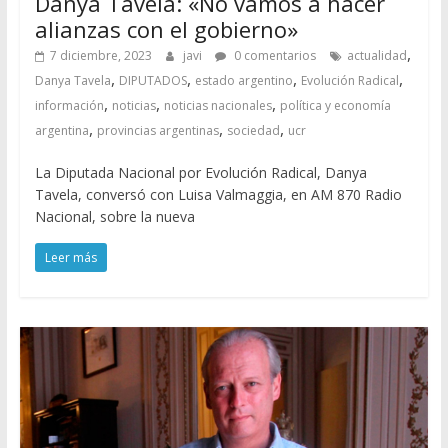
Danya Tavela: «No vamos a hacer
alianzas con el gobierno»
,
7 diciembre, 2023
javi
0 comentarios
actualidad
,
,
,
,
Danya Tavela
DIPUTADOS
estado argentino
Evolución Radical
,
,
,
información
noticias
noticias nacionales
política y economía
,
,
,
argentina
provincias argentinas
sociedad
ucr
La Diputada Nacional por Evolución Radical, Danya
Tavela, conversó con Luisa Valmaggia, en AM 870 Radio
Nacional, sobre la nueva
Leer más