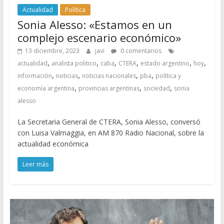
Actualidad
Política
Sonia Alesso: «Estamos en un
complejo escenario económico»
13 diciembre, 2023
javi
0 comentarios
,
,
,
,
,
,
actualidad
analista politico
caba
CTERA
estado argentino
hoy
,
,
,
,
información
noticias
noticias nacionales
pba
política y
,
,
,
economía argentina
provincias argentinas
sociedad
sonia
alesso
La Secretaria General de CTERA, Sonia Alesso, conversó
con Luisa Valmaggia, en AM 870 Radio Nacional, sobre la
actualidad económica
Leer más