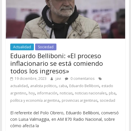
Actualidad
Sociedad
Eduardo Belliboni: «El proceso
inflacionario se está comiendo
todos los ingresos»
19 diciembre, 2023
javi
0 comentarios
,
,
,
,
actualidad
analista politico
caba
Eduardo Belliboni
estado
,
,
,
,
,
,
argentino
hoy
información
noticias
noticias nacionales
pba
,
,
política y economía argentina
provincias argentinas
sociedad
El referente del Polo Obrero, Eduardo Belliboni, conversó
con Luisa Valmaggia, en AM 870 Radio Nacional, sobre
cómo afecta la