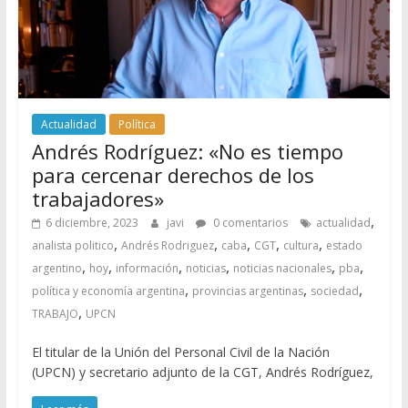
Actualidad
Política
Andrés Rodríguez: «No es tiempo
para cercenar derechos de los
trabajadores»
,
6 diciembre, 2023
javi
0 comentarios
actualidad
,
,
,
,
,
analista politico
Andrés Rodriguez
caba
CGT
cultura
estado
,
,
,
,
,
,
argentino
hoy
información
noticias
noticias nacionales
pba
,
,
,
política y economía argentina
provincias argentinas
sociedad
,
TRABAJO
UPCN
El titular de la Unión del Personal Civil de la Nación
(UPCN) y secretario adjunto de la CGT, Andrés Rodríguez,