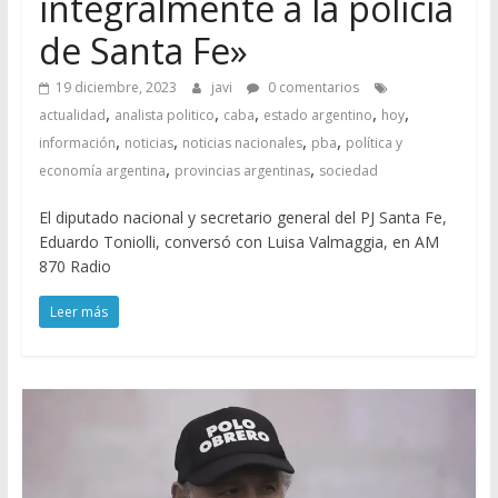
integralmente a la policía
de Santa Fe»
19 diciembre, 2023
javi
0 comentarios
,
,
,
,
,
actualidad
analista politico
caba
estado argentino
hoy
,
,
,
,
información
noticias
noticias nacionales
pba
política y
,
,
economía argentina
provincias argentinas
sociedad
El diputado nacional y secretario general del PJ Santa Fe,
Eduardo Toniolli, conversó con Luisa Valmaggia, en AM
870 Radio
Leer más