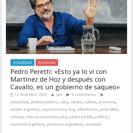
Actualidad
Economía
Pedro Peretti: «Esto ya lo vi con
Martínez de Hoz y después con
Cavallo, es un gobierno de saqueo»
12 diciembre, 2023
javi
0 comentarios
,
,
,
,
,
,
actualidad
analista politico
caba
campo
cultura
economia
,
,
,
,
,
estado argentino
exportaciones
hoy
información
Javier Milei
,
,
,
,
noticias
noticias nacionales
pba
pedro peretti
política y
,
,
economía argentina
provincias argentinas
sociedad