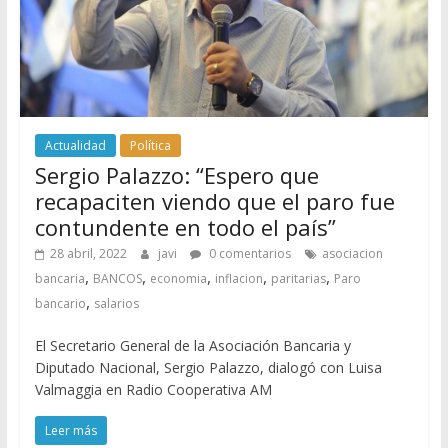
Actualidad
Política
Sergio Palazzo: “Espero que
recapaciten viendo que el paro fue
contundente en todo el país”
28 abril, 2022
javi
0 comentarios
asociacion
,
,
,
,
,
bancaria
BANCOS
economia
inflacion
paritarias
Paro
,
bancario
salarios
El Secretario General de la Asociación Bancaria y
Diputado Nacional, Sergio Palazzo, dialogó con Luisa
Valmaggia en Radio Cooperativa AM
Leer más