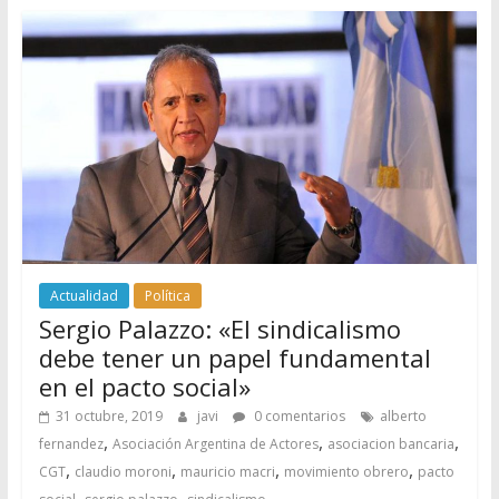
Actualidad
Política
Sergio Palazzo: «El sindicalismo
debe tener un papel fundamental
en el pacto social»
31 octubre, 2019
javi
0 comentarios
alberto
,
,
,
fernandez
Asociación Argentina de Actores
asociacion bancaria
,
,
,
,
CGT
claudio moroni
mauricio macri
movimiento obrero
pacto
,
,