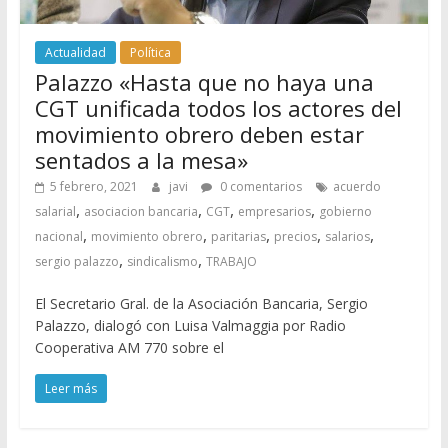
Actualidad
Política
Palazzo «Hasta que no haya una
CGT unificada todos los actores del
movimiento obrero deben estar
sentados a la mesa»
5 febrero, 2021
javi
0 comentarios
acuerdo
,
,
,
,
salarial
asociacion bancaria
CGT
empresarios
gobierno
,
,
,
,
,
nacional
movimiento obrero
paritarias
precios
salarios
,
,
sergio palazzo
sindicalismo
TRABAJO
El Secretario Gral. de la Asociación Bancaria, Sergio
Palazzo, dialogó con Luisa Valmaggia por Radio
Cooperativa AM 770 sobre el
Leer más