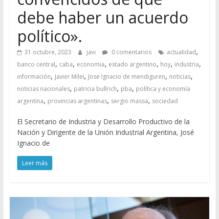
debe haber un acuerdo
político».
,
31 octubre, 2023
javi
0 comentarios
actualidad
,
,
,
,
,
,
banco central
caba
economia
estado argentino
hoy
industria
,
,
,
,
información
Javier Milei
Jose Ignacio de mendiguren
noticias
,
,
,
noticias nacionales
patricia bullrich
pba
política y economía
,
,
,
argentina
provincias argentinas
sergio massa
sociedad
El Secretario de Industria y Desarrollo Productivo de la
Nación y Dirigente de la Unión Industrial Argentina, José
Ignacio de
Leer más