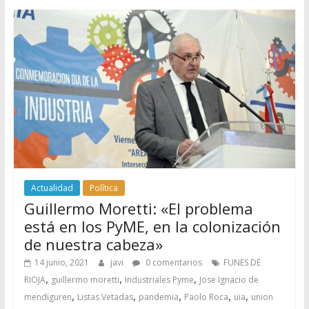
Actualidad
Política
Guillermo Moretti: «El problema
está en los PyME, en la colonización
de nuestra cabeza»
14 junio, 2021
javi
0 comentarios
FUNES DE
,
,
,
RIOJA
guillermo moretti
Industriales Pyme
Jose Ignacio de
,
,
,
,
,
mendiguren
Listas Vetadas
pandemia
Paolo Roca
uia
union