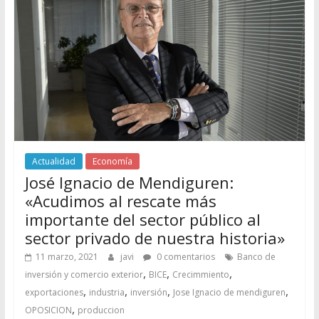
Actualidad
Economía
José Ignacio de Mendiguren:
«Acudimos al rescate más
importante del sector público al
sector privado de nuestra historia»
11 marzo, 2021
javi
0 comentarios
Banco de
,
,
,
inversión y comercio exterior
BICE
Crecimmiento
,
,
,
,
exportaciones
industria
inversión
Jose Ignacio de mendiguren
,
OPOSICION
produccion