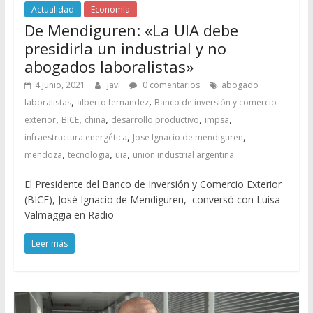
Actualidad
Economía
De Mendiguren: «La UIA debe
presidirla un industrial y no
abogados laboralistas»
4 junio, 2021
javi
0 comentarios
abogado
,
,
laboralistas
alberto fernandez
Banco de inversión y comercio
,
,
,
,
,
exterior
BICE
china
desarrollo productivo
impsa
,
,
infraestructura energética
Jose Ignacio de mendiguren
,
,
,
mendoza
tecnologia
uia
union industrial argentina
El Presidente del Banco de Inversión y Comercio Exterior
(BICE), José Ignacio de Mendiguren, conversó con Luisa
Valmaggia en Radio
Leer más