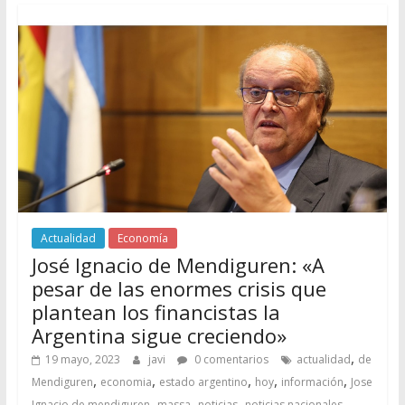
Actualidad
Economía
José Ignacio de Mendiguren: «A
pesar de las enormes crisis que
plantean los financistas la
Argentina sigue creciendo»
,
19 mayo, 2023
javi
0 comentarios
actualidad
de
,
,
,
,
,
Mendiguren
economia
estado argentino
hoy
información
Jose
,
,
,
,
Ignacio de mendiguren
massa
noticias
noticias nacionales