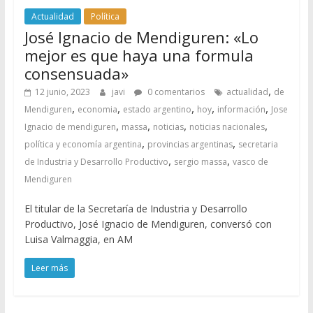
Actualidad
Política
José Ignacio de Mendiguren: «Lo
mejor es que haya una formula
consensuada»
,
12 junio, 2023
javi
0 comentarios
actualidad
de
,
,
,
,
,
Mendiguren
economia
estado argentino
hoy
información
Jose
,
,
,
,
Ignacio de mendiguren
massa
noticias
noticias nacionales
,
,
política y economía argentina
provincias argentinas
secretaria
,
,
de Industria y Desarrollo Productivo
sergio massa
vasco de
Mendiguren
El titular de la Secretaría de Industria y Desarrollo
Productivo, José Ignacio de Mendiguren, conversó con
Luisa Valmaggia, en AM
Leer más