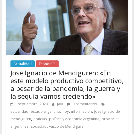
Actualidad
Economía
José Ignacio de Mendiguren: «En
este modelo productivo competitivo,
a pesar de la pandemia, la guerra y
la sequía vamos creciendo»
1 septiembre, 2023
javi
0 comentarios
,
,
,
,
actualidad
estado argentino
hoy
información
Jose Ignacio de
,
,
,
mendiguren
noticias
política y economía argentina
provincias
,
,
argentinas
sociedad
vasco de Mendiguren