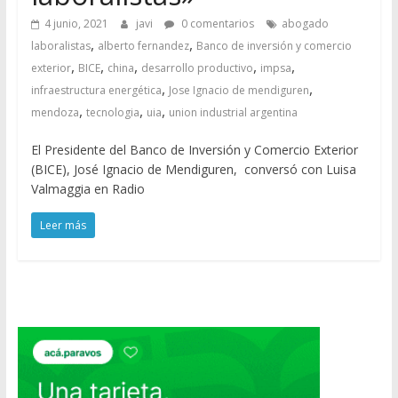
4 junio, 2021
javi
0 comentarios
abogado
,
,
laboralistas
alberto fernandez
Banco de inversión y comercio
,
,
,
,
,
exterior
BICE
china
desarrollo productivo
impsa
,
,
infraestructura energética
Jose Ignacio de mendiguren
,
,
,
mendoza
tecnologia
uia
union industrial argentina
El Presidente del Banco de Inversión y Comercio Exterior
(BICE), José Ignacio de Mendiguren, conversó con Luisa
Valmaggia en Radio
Leer más