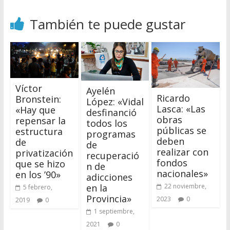
También te puede gustar
Víctor
Ayelén
Ricardo
Bronstein:
López: «Vidal
Lasca: «Las
«Hay que
desfinanció
obras
repensar la
todos los
públicas se
estructura
programas
deben
de
de
realizar con
privatización
recuperació
fondos
que se hizo
n de
nacionales»
en los ’90»
adicciones
22 noviembre,
en la
5 febrero,
Provincia»
2023
0
2019
0
1 septiembre,
2021
0