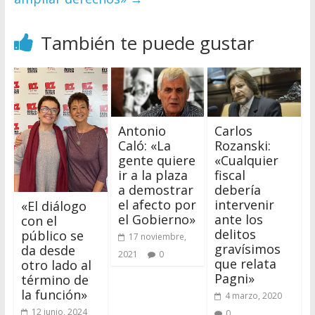
También te puede gustar
Antonio
Carlos
Caló: «La
Rozanski:
gente quiere
«Cualquier
ir a la plaza
fiscal
a demostrar
debería
el afecto por
intervenir
«El diálogo
el Gobierno»
ante los
con el
delitos
público se
17 noviembre,
gravísimos
da desde
2021
0
que relata
otro lado al
Pagni»
término de
la función»
4 marzo, 2020
12 junio, 2024
0