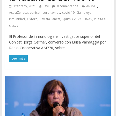
,
3 febrero, 2021
javi
0 comentarios
ANMAT
,
,
,
,
,
AstraZeneca
conicet
coronavirus
covid 19
Gamaleya
,
,
,
,
,
Inmunidad
Oxford
Revista Lancet
Sputnik V
VACUNAS
Vuelta a
clases
El Profesor de inmunología e investigador superior del
Conicet, Jorge Geffner, conversó con Luisa Valmaggia por
Radio Cooperativa AM770, sobre
Leer más