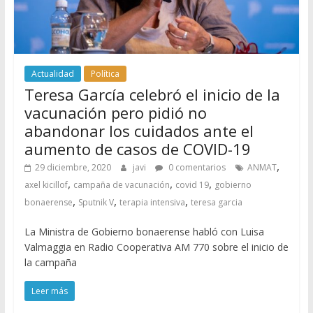
Actualidad
Política
Teresa García celebró el inicio de la
vacunación pero pidió no
abandonar los cuidados ante el
aumento de casos de COVID-19
,
29 diciembre, 2020
javi
0 comentarios
ANMAT
,
,
,
axel kicillof
campaña de vacunación
covid 19
gobierno
,
,
,
bonaerense
Sputnik V
terapia intensiva
teresa garcia
La Ministra de Gobierno bonaerense habló con Luisa
Valmaggia en Radio Cooperativa AM 770 sobre el inicio de
la campaña
Leer más