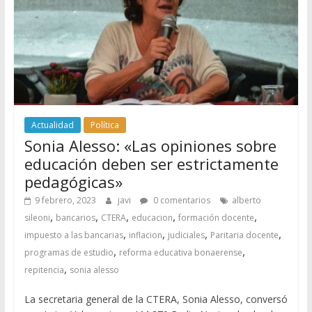
Actualidad
Política
Sonia Alesso: «Las opiniones sobre
educación deben ser estrictamente
pedagógicas»
9 febrero, 2023
javi
0 comentarios
alberto
,
,
,
,
,
sileoni
bancarios
CTERA
educacion
formación docente
,
,
,
,
impuesto a las bancarias
inflacion
judiciales
Paritaria docente
,
,
programas de estudio
reforma educativa bonaerense
,
repitencia
sonia alesso
La secretaria general de la CTERA, Sonia Alesso, conversó