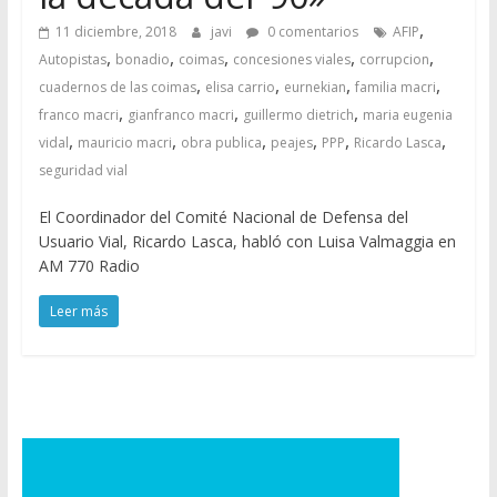
,
11 diciembre, 2018
javi
0 comentarios
AFIP
,
,
,
,
,
Autopistas
bonadio
coimas
concesiones viales
corrupcion
,
,
,
,
cuadernos de las coimas
elisa carrio
eurnekian
familia macri
,
,
,
franco macri
gianfranco macri
guillermo dietrich
maria eugenia
,
,
,
,
,
,
vidal
mauricio macri
obra publica
peajes
PPP
Ricardo Lasca
seguridad vial
El Coordinador del Comité Nacional de Defensa del
Usuario Vial, Ricardo Lasca, habló con Luisa Valmaggia en
AM 770 Radio
Leer más