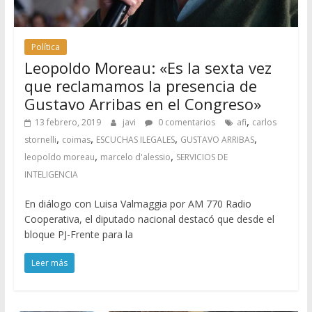
Política
Leopoldo Moreau: «Es la sexta vez
que reclamamos la presencia de
Gustavo Arribas en el Congreso»
,
13 febrero, 2019
javi
0 comentarios
afi
carlos
,
,
,
,
stornelli
coimas
ESCUCHAS ILEGALES
GUSTAVO ARRIBAS
,
,
leopoldo moreau
marcelo d'alessio
SERVICIOS DE
INTELIGENCIA
En diálogo con Luisa Valmaggia por AM 770 Radio
Cooperativa, el diputado nacional destacó que desde el
bloque PJ-Frente para la
Leer más