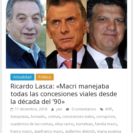
Actualidad
Política
Ricardo Lasca: «Macri manejaba
todas las concesiones viales desde
la década del ’90»
,
11 diciembre, 2018
javi
0 comentarios
AFIP
,
,
,
,
,
Autopistas
bonadio
coimas
concesiones viales
corrupcion
,
,
,
,
cuadernos de las coimas
elisa carrio
eurnekian
familia macri
,
,
,
franco macri
gianfranco macri
guillermo dietrich
maria eugenia