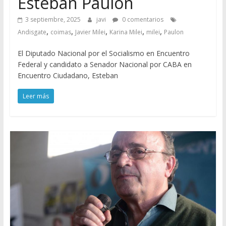
Esteban Paulón
3 septiembre, 2025
javi
0 comentarios
,
,
,
,
,
Andisgate
coimas
Javier Milei
Karina Milei
milei
Paulon
El Diputado Nacional por el Socialismo en Encuentro
Federal y candidato a Senador Nacional por CABA en
Encuentro Ciudadano, Esteban
Leer más