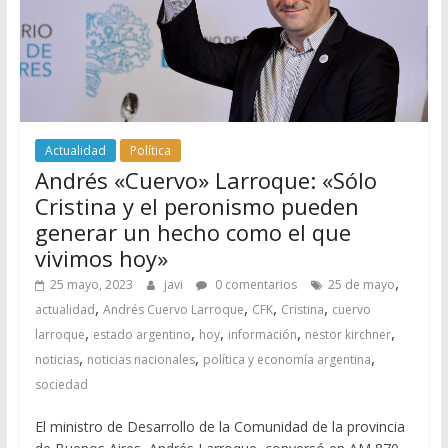
Actualidad
Política
Andrés «Cuervo» Larroque: «Sólo
Cristina y el peronismo pueden
generar un hecho como el que
vivimos hoy»
,
25 mayo, 2023
javi
0 comentarios
25 de mayo
,
,
,
,
actualidad
Andrés Cuervo Larroque
CFK
Cristina
cuervo
,
,
,
,
,
larroque
estado argentino
hoy
información
nestor kirchner
,
,
,
noticias
noticias nacionales
política y economía argentina
sociedad
El ministro de Desarrollo de la Comunidad de la provincia