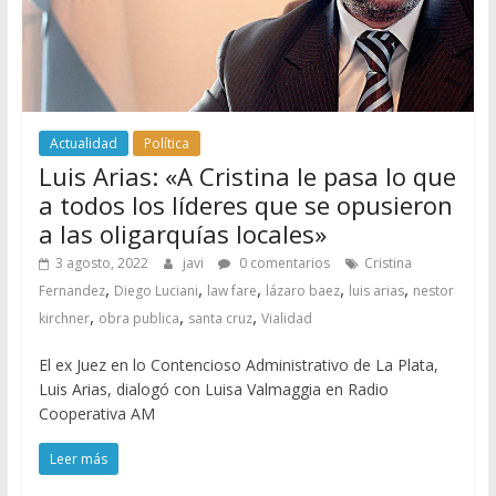
Actualidad
Política
Luis Arias: «A Cristina le pasa lo que
a todos los líderes que se opusieron
a las oligarquías locales»
3 agosto, 2022
javi
0 comentarios
Cristina
,
,
,
,
,
Fernandez
Diego Luciani
law fare
lázaro baez
luis arias
nestor
,
,
,
kirchner
obra publica
santa cruz
Vialidad
El ex Juez en lo Contencioso Administrativo de La Plata,
Luis Arias, dialogó con Luisa Valmaggia en Radio
Cooperativa AM
Leer más