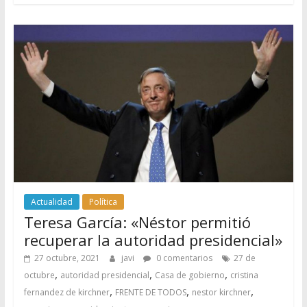
Actualidad
Política
Teresa García: «Néstor permitió
recuperar la autoridad presidencial»
27 octubre, 2021
javi
0 comentarios
27 de
,
,
,
octubre
autoridad presidencial
Casa de gobierno
cristina
,
,
,
fernandez de kirchner
FRENTE DE TODOS
nestor kirchner