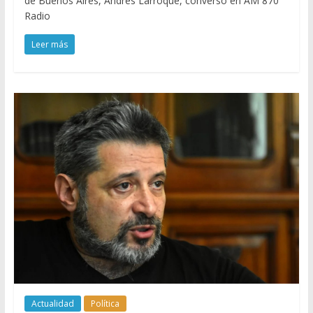
de Buenos Aires, Andrés Larroque, conversó en AM 870
Radio
Leer más
Actualidad
Política