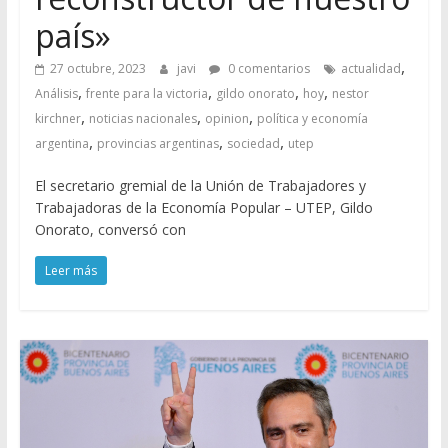
país»
,
27 octubre, 2023
javi
0 comentarios
actualidad
,
,
,
,
Análisis
frente para la victoria
gildo onorato
hoy
nestor
,
,
,
kirchner
noticias nacionales
opinion
política y economía
,
,
,
argentina
provincias argentinas
sociedad
utep
El secretario gremial de la Unión de Trabajadores y
Trabajadoras de la Economía Popular – UTEP, Gildo
Onorato, conversó con
Leer más