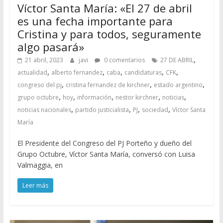
Víctor Santa María: «El 27 de abril
es una fecha importante para
Cristina y para todos, seguramente
algo pasará»
,
21 abril, 2023
javi
0 comentarios
27 DE ABRIL
,
,
,
,
,
actualidad
alberto fernandez
caba
candidaturas
CFK
,
,
,
congreso del pj
cristina fernandez de kirchner
estado argentino
,
,
,
,
,
grupo octubre
hoy
información
nestor kirchner
noticias
,
,
,
,
noticias nacionales
partido justicialista
PJ
sociedad
Víctor Santa
María
El Presidente del Congreso del PJ Porteño y dueño del
Grupo Octubre, Víctor Santa María, conversó con Luisa
Valmaggia, en
Leer más