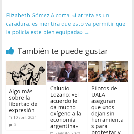
Elizabeth Gómez Alcorta: «Larreta es un
caradura, es mentira que esto va permitir que
la policía este bien equipada»
→
También te puede gustar
Caludio
Pilotos de
Algo más
Lozano: «El
UALA
sobre la
acuerdo le
aseguran
libertad de
da mucho
que «nos
expresión
oxígeno a la
dejan sin
10 abril, 2024
economía
herramienta
argentina»
s para
0
protestar y
5 agosto, 2020