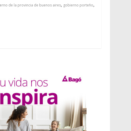
,
,
erno de la provincia de buenos aires
gobierno porteño