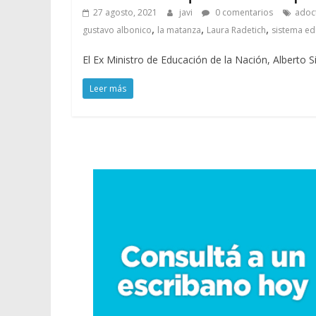
27 agosto, 2021
javi
0 comentarios
adoc
,
,
,
gustavo albonico
la matanza
Laura Radetich
sistema ed
El Ex Ministro de Educación de la Nación, Alberto
Leer más