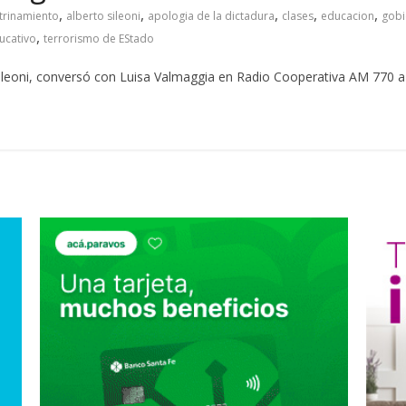
,
,
,
,
,
trinamiento
alberto sileoni
apologia de la dictadura
clases
educacion
gobi
,
ucativo
terrorismo de EStado
 Sileoni, conversó con Luisa Valmaggia en Radio Cooperativa AM 770 a