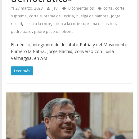
,
27 marzo, 2023
javi
0 comentarios
corte
corte
,
,
,
suprema
corte suprema de justicia
huelga de hambre
jorge
,
,
,
rachid
juicio a la corte
juicio a la corte suprema de justicia
,
padre paco
padre paco de olveira
El médico, integrante del Instituto Patria y del Movimiento
Primero la Patria, Jorge Rachid, conversó con Luisa
Valmaggia, en AM
Leer más