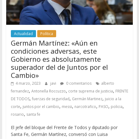
Actualidad
Política
Germán Martínez: «Aún en
condiciones adversas, este
Gobierno es absolutamente
superador del de Juntos por el
Cambio»
4 marzo, 2023
javi
0 comentarios
alberto
,
,
,
fernandez
Antonella Roccuzzo
corte suprema de justicia
FRENTE
,
,
,
DE TODOS
fuerzas de seguridad
Germán Martinez
juicio a la
,
,
,
,
,
,
corte
juntos por el cambio
messi
narcotrafico
PASO
policia
,
rosario
santa fe
El jefe del bloque del Frente de Todos y diputado por
Santa Fe, Germán Martínez, conversó con Luisa