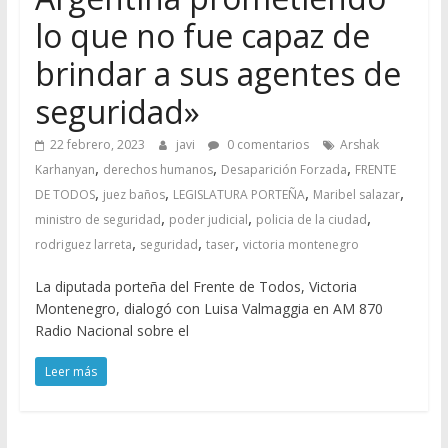
lo que no fue capaz de
brindar a sus agentes de
seguridad»
22 febrero, 2023
javi
0 comentarios
Arshak
,
,
,
Karhanyan
derechos humanos
Desaparición Forzada
FRENTE
,
,
,
,
DE TODOS
juez baños
LEGISLATURA PORTEÑA
Maribel salazar
,
,
,
ministro de seguridad
poder judicial
policia de la ciudad
,
,
,
rodriguez larreta
seguridad
taser
victoria montenegro
La diputada porteña del Frente de Todos, Victoria
Montenegro, dialogó con Luisa Valmaggia en AM 870
Radio Nacional sobre el
Leer más