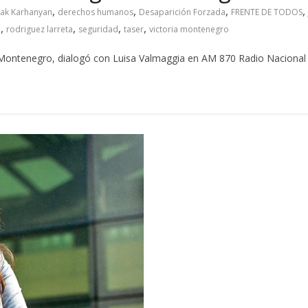
,
,
,
,
ak Karhanyan
derechos humanos
Desaparición Forzada
FRENTE DE TODOS
,
,
,
,
d
rodriguez larreta
seguridad
taser
victoria montenegro
a Montenegro, dialogó con Luisa Valmaggia en AM 870 Radio Nacional 