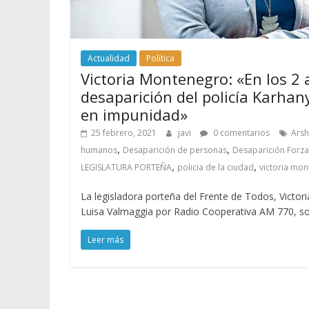
Actualidad
Política
Victoria Montenegro: «En los 2 
desaparición del policía Karhan
en impunidad»
25 febrero, 2021
javi
0 comentarios
Arsh
,
,
humanos
Desaparición de personas
Desaparición Forz
,
,
LEGISLATURA PORTEÑA
policia de la ciudad
victoria mo
La legisladora porteña del Frente de Todos, Victo
Luisa Valmaggia por Radio Cooperativa AM 770, so
Leer más