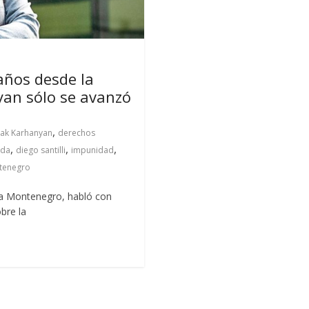
años desde la
yan sólo se avanzó
,
ak Karhanyan
derechos
,
,
,
ada
diego santilli
impunidad
ntenegro
ria Montenegro, habló con
bre la