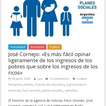
Actualidad
Economía
Política
José Cornejo: «Es más fácil opinar
ligeramente de los ingresos de los
pobres que sobre los ingresos de los
ricos»
28 junio, 2022
javi
0 comentarios
Cristina
,
,
,
Fernandez
Estado
Evasión de impuestos
ingreso básico
,
,
,
universal
Paco Urondo
planes sociales
subsidios
El Director de la agencia de noticias Paco Urondo, José
Cornejo, conversó con Luisa Valmaggia en Radio