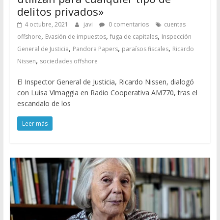
delitos privados»
4 octubre, 2021
javi
0 comentarios
cuentas
,
,
,
offshore
Evasión de impuestos
fuga de capitales
Inspección
,
,
,
General de Justicia
Pandora Papers
paraísos fiscales
Ricardo
,
Nissen
sociedades offshore
El Inspector General de Justicia, Ricardo Nissen, dialogó
con Luisa Vlmaggia en Radio Cooperativa AM770, tras el
escandalo de los
Leer más