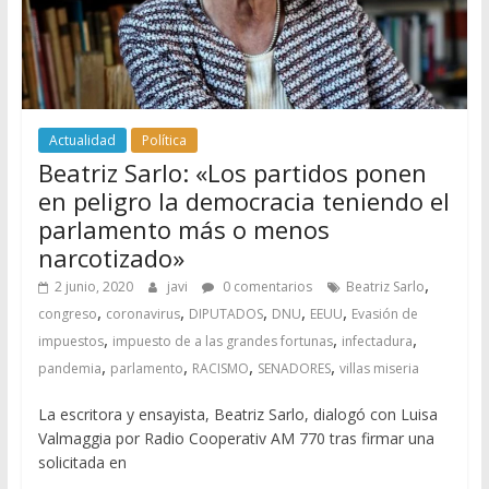
Actualidad
Política
Beatriz Sarlo: «Los partidos ponen
en peligro la democracia teniendo el
parlamento más o menos
narcotizado»
,
2 junio, 2020
javi
0 comentarios
Beatriz Sarlo
,
,
,
,
,
congreso
coronavirus
DIPUTADOS
DNU
EEUU
Evasión de
,
,
,
impuestos
impuesto de a las grandes fortunas
infectadura
,
,
,
,
pandemia
parlamento
RACISMO
SENADORES
villas miseria
La escritora y ensayista, Beatriz Sarlo, dialogó con Luisa
Valmaggia por Radio Cooperativ AM 770 tras firmar una
solicitada en