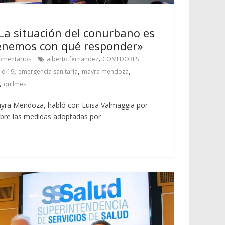
a situación del conurbano es
enemos con qué responder»
,
omentarios
alberto fernandez
COMEDORES
,
,
,
id 19
emergencia sanitaria
mayra mendoza
,
quilmes
ayra Mendoza, habló con Luisa Valmaggia por
bre las medidas adoptadas por