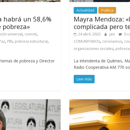
Actualidad
Política
ria habrá un 58,6%
Mayra Mendoza: «L
e pobreza»
complicada pero t
,
,
ción universal
conicet
24 abril, 2020
javi
0 c
,
,
,
,
,
Paz
PBI
pobreza estructural
COMUNITARIOS
coronavirus
cov
,
organizaciones sociales
pobreza
 temas de pobreza y Director
La Intendenta de Quilmes, M
Radio Cooperativa AM 770 so
Leer más