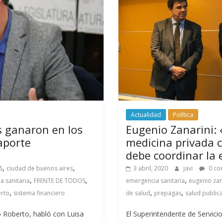
Actualidad
Política
s ganaron en los
Eugenio Zanarini: 
aporte
medicina privada c
debe coordinar la
,
,
S
ciudad de buenos aires
3 abril, 2020
javi
0 co
,
,
,
a sanitaria
FRENTE DE TODOS
emergencia sanitaria
eugenio zan
,
,
,
erto
sistema financiero
de salud
prepagas
salud public
o Roberto, habló con Luisa
El Superintendente de Servici