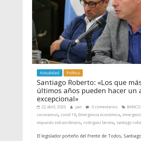
Actualidad
Política
Santiago Roberto: «Los que má
últimos años pueden hacer un 
excepcional»
22 abril, 2020
javi
0 comentarios
BANCO
,
,
,
coronavirus
covid 19
Emergencia económica
emergenci
,
,
impuesto extraordinario
rodriguez larreta
santiago rob
El legislador porteño del Frente de Todos, Santiag