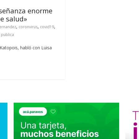
nseñanza enorme
de salud»
,
,
,
fernandez
coronvirus
covid19
 publica
 Katopois, habló con Luisa