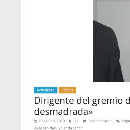
Actualidad
Política
Dirigente del gremio d
desmadrada»
10 agosto, 2020
javi
0 comentarios
asign
,
de la sanidad
yolanda canchi