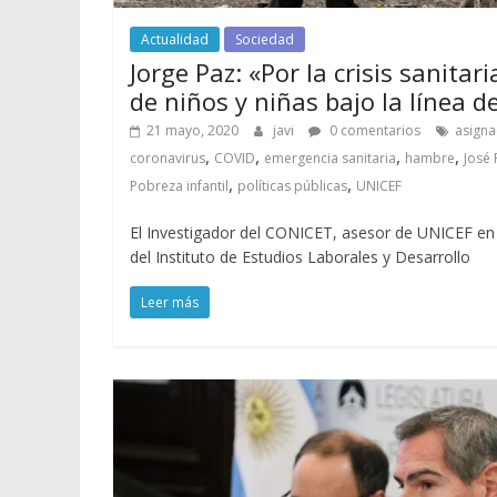
Actualidad
Sociedad
Jorge Paz: «Por la crisis sanita
de niños y niñas bajo la línea d
21 mayo, 2020
javi
0 comentarios
asigna
,
,
,
,
coronavirus
COVID
emergencia sanitaria
hambre
José 
,
,
Pobreza infantil
políticas públicas
UNICEF
El Investigador del CONICET, asesor de UNICEF en
del Instituto de Estudios Laborales y Desarrollo
Leer más