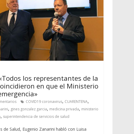
«Todos los representantes de la
oincidieron en que el Ministerio
 emergencia»
,
,
mentarios
COVID19 coronavirus
CUARENTENA
,
,
,
arini
gines gonzalez garcia
medicina privada
ministerio
,
a
superintendencia de servicios de salud
os de Salud, Eugenio Zanarini habló con Luisa