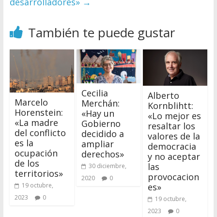
desarrolladores»
→
También te puede gustar
Cecilia
Alberto
Marcelo
Merchán:
Kornblihtt:
Horenstein:
«Hay un
«Lo mejor es
«La madre
Gobierno
resaltar los
del conflicto
decidido a
valores de la
es la
ampliar
democracia
ocupación
derechos»
y no aceptar
de los
las
30 diciembre,
territorios»
provocacion
2020
0
19 octubre,
es»
2023
0
19 octubre,
2023
0