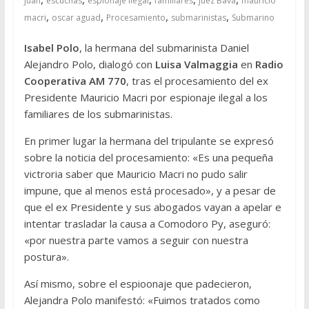
juan
escuchas
espionaje ilegal
familiares
Juez Bava
mauricio
,
,
,
,
macri
oscar aguad
Procesamiento
submarinistas
Submarino
Isabel Polo
, la hermana del submarinista Daniel
Alejandro Polo, dialogó con
Luisa Valmaggia
en
Radio
Cooperativa AM 770
, tras el procesamiento del ex
Presidente Mauricio Macri por e
spionaje ilegal
a los
familiares de los submarinistas.
En primer lugar la hermana del tripulante se expresó
sobre la noticia del procesamiento: «Es una pequeña
victroria saber que Mauricio Macri no pudo salir
impune, que al menos está procesado», y a pesar de
que el ex Presidente y sus abogados vayan a apelar e
intentar trasladar la causa a Comodoro Py, aseguró:
«por nuestra parte vamos a seguir con nuestra
postura».
Así mismo, sobre el espioonaje que padecieron,
Alejandra Polo manifestó: «Fuimos tratados como