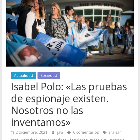
Actualidad
Sociedad
Isabel Polo: «Las pruebas
de espionaje existen.
Nosotros no las
inventamos»
2 diciembre, 2021
javi
0 comentarios
ara san
,
,
,
,
,