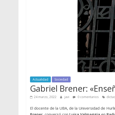
Actualidad
Sociedad
Gabriel Brener: «Ens
24 marzo, 2022
javi
0 comentarios
dicta
El docente de la UBA, de la Universidad de Hurl
Brener
, conversó con
Luisa Valmaggia
en
Radi