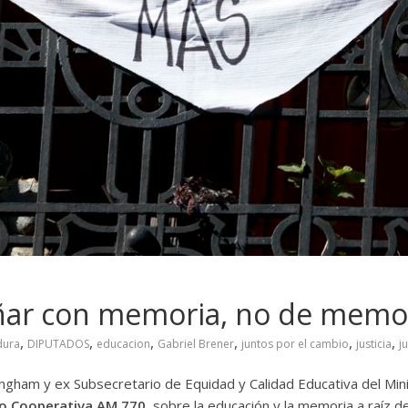
eñar con memoria, no de memo
,
,
,
,
,
,
dura
DIPUTADOS
educacion
Gabriel Brener
juntos por el cambio
justicia
j
ingham y ex Subsecretario de Equidad y Calidad Educativa del Min
o Cooperativa AM 770
, sobre la educación y la memoria a raíz d