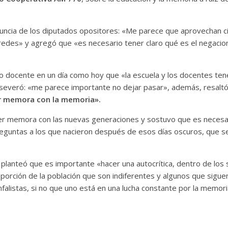
uncia de los diputados opositores: «Me parece que aprovechan ci
 redes» y agregó que «es necesario tener claro qué es el negacio
mo docente en un día como hoy que «la escuela y los docentes te
 aseveró: «me parece importante no dejar pasar», además, resalt
er memora con la memoria».
acer memora con las nuevas generaciones y sostuvo que es neces
preguntas a los que nacieron después de esos días oscuros, que 
 planteó que es importante «hacer una autocrítica, dentro de los
orción de la población que son indiferentes y algunos que siguen
unfalistas, si no que uno está en una lucha constante por la mem