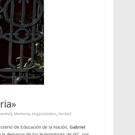
ria»
,
,
,
uventud
Memoria
negacionismo
Verdad
isterio de Educación de la Nación,
Gabriel
e la denuncia de los legisladores de JXC, por