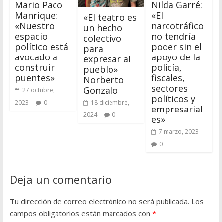
Mario Paco
Nilda Garré:
Manrique:
«El
«El teatro es
«Nuestro
narcotráfico
un hecho
espacio
no tendría
colectivo
político está
poder sin el
para
avocado a
apoyo de la
expresar al
construir
policía,
pueblo»
puentes»
fiscales,
Norberto
sectores
Gonzalo
27 octubre,
políticos y
18 diciembre,
2023
0
empresarial
2024
0
es»
7 marzo, 2023
0
Deja un comentario
Tu dirección de correo electrónico no será publicada.
Los
campos obligatorios están marcados con
*