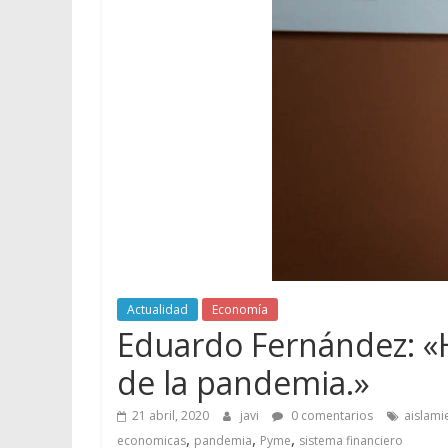
Actualidad
Economía
Eduardo Fernández: «H
de la pandemia.»
21 abril, 2020
javi
0 comentarios
aislami
,
,
,
economicas
pandemia
Pyme
sistema financiero