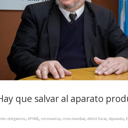
ay que salvar al aparato prod
,
,
,
,
,
,
ento obligatorio
APYME
coronavirus
crisis mundial
déficit fiscal
diputado