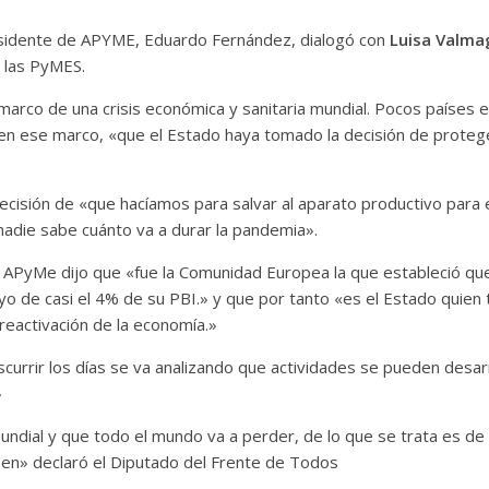
esidente de APYME, Eduardo Fernández, dialogó con
Luisa Valma
 las PyMES.
arco de una crisis económica y sanitaria mundial. Pocos países 
 ese marco, «que el Estado haya tomado la decisión de proteger
ecisión de «que hacíamos para salvar al aparato productivo para 
adie sabe cuánto va a durar la pandemia».
e APyMe dijo que «fue la Comunidad Europea la que estableció que e
 de casi el 4% de su PBI.» y que por tanto «es el Estado quien ti
 reactivación de la economía.»
nscurrir los días se va analizando que actividades se pueden desa
»
dial y que todo el mundo va a perder, de lo que se trata es de q
nen» declaró el Diputado del Frente de Todos