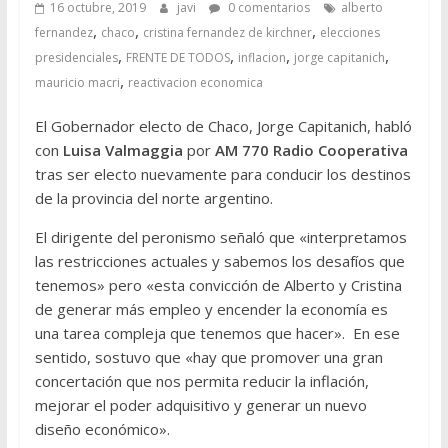
16 octubre, 2019
javi
0 comentarios
alberto
,
,
,
fernandez
chaco
cristina fernandez de kirchner
elecciones
,
,
,
,
presidenciales
FRENTE DE TODOS
inflacion
jorge capitanich
,
mauricio macri
reactivacion economica
El Gobernador electo de Chaco, Jorge Capitanich, habló
con
Luisa Valmaggia
por
AM 770 Radio Cooperativa
tras ser electo nuevamente para conducir los destinos
de la provincia del norte argentino.
El dirigente del peronismo señaló que «interpretamos
las restricciones actuales y sabemos los desafíos que
tenemos» pero «esta convicción de Alberto y Cristina
de generar más empleo y encender la economía es
una tarea compleja que tenemos que hacer». En ese
sentido, sostuvo que «hay que promover una gran
concertación que nos permita reducir la inflación,
mejorar el poder adquisitivo y generar un nuevo
diseño económico».