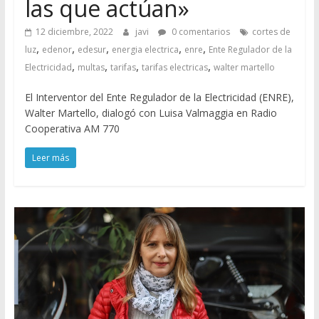
las que actúan»
12 diciembre, 2022
javi
0 comentarios
cortes de
,
,
,
,
,
luz
edenor
edesur
energia electrica
enre
Ente Regulador de la
,
,
,
,
Electricidad
multas
tarifas
tarifas electricas
walter martello
El Interventor del Ente Regulador de la Electricidad (ENRE),
Walter Martello, dialogó con Luisa Valmaggia en Radio
Cooperativa AM 770
Leer más