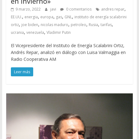
en invierno»
,
9 marzo, 2022
javi
0 comentarios
andres repar
,
,
,
,
,
EE.UU.
energia
europa
gas
GNL
instituto de energía scalabrini
,
,
,
,
,
,
ortiz
joe biden
nicolas maduro
petroleo
Rusia
tarifas
,
,
ucrania
venezuela
Vladimir Putin
El Vicepresidente del Instituto de Energía Scalabrini Ortiz,
Andrés Repar, analizó en diálogo con Luisa Valmaggia en
Radio Cooperativa AM
Leer más