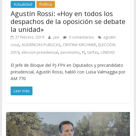
Actualidad
Política
Agustín Rossi: «Hoy en todos los
despachos de la oposición se debate
la unidad»
27 febrero, 2019
javi
0 comentarios
agustin
,
,
,
rossi
AUDIENCIAS PUBLICAS
CRISTINA KIRCHNER
ELECCION
,
,
,
,
,
2019
eleccion presidencial
peronismo
PJ
tarifas
UNIDAD
El Jefe de Bloque del PJ-FPV en Diputados y precandidato
presidencial, Agustín Rossi, habló con Luisa Valmaggia por
AM 770
Leer más