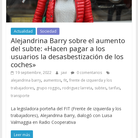
Actualidad
Sociedad
Alejandrina Barry sobre el aumento
del subte: «Hacen pagar a los
usuarios la desasbestización de los
coches»
19 septiembre, 2022
javi
0 comentarios
,
,
,
alejandrina barry
aumentos
fit
frente de izquierda y los
,
,
,
,
,
trabajadores
grupo roggio
rodriguez larreta
subtes
tarifas
transporte
La legisladora porteña del FIT (Frente de izquierda y los
trabajadores), Alejandrina Barry, dialogó con Luisa
Valmaggia en Radio Cooperativa
Leer más