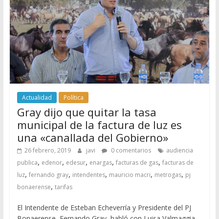
Actualidad
Política
Gray dijo que quitar la tasa
municipal de la factura de luz es
una «canallada del Gobierno»
26 febrero, 2019
javi
0 comentarios
audiencia
,
,
,
,
,
publica
edenor
edesur
enargas
facturas de gas
facturas de
,
,
,
,
,
luz
fernando gray
intendentes
mauricio macri
metrogas
pj
,
bonaerense
tarifas
El Intendente de Esteban Echeverría y Presidente del PJ
Bonaerense, Fernando Gray, habló con Luisa Valmaggia