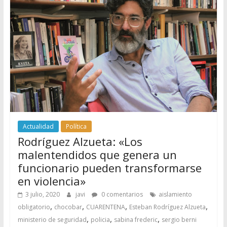
Actualidad
Política
Rodríguez Alzueta: «Los
malentendidos que genera un
funcionario pueden transformarse
en violencia»
3 julio, 2020
javi
0 comentarios
aislamiento
,
,
,
,
obligatorio
chocobar
CUARENTENA
Esteban Rodríguez Alzueta
,
,
,
ministerio de seguridad
policia
sabina frederic
sergio berni