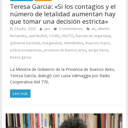
Teresa García: «Si los contagios y el
número de letalidad aumentan hay
que tomar una decisión estricta»
,
24 julio, 2020
javi
0 comentarios
afi
alberto
,
,
,
,
,
fernandez
axel kicillof
COVID
DELITO
fuerzas de seguridad
,
,
,
,
gobierno nacional
inseguridad
intendentes
mauricio macri
,
,
,
policía bonaerense
provincia de buenos aires
sergio berni
teresa garcia
La Ministra de Gobierno de la Provincia de Buenos Aires,
Teresa García, dialogó con Luisa Valmaggia por Radio
Cooperativa AM 770,
Leer más