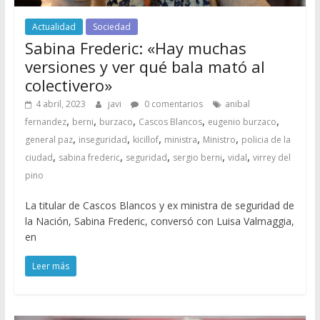
Actualidad
Sociedad
Sabina Frederic: «Hay muchas
versiones y ver qué bala mató al
colectivero»
4 abril, 2023
javi
0 comentarios
anibal
,
,
,
,
,
fernandez
berni
burzaco
Cascos Blancos
eugenio burzaco
,
,
,
,
,
general paz
inseguridad
kicillof
ministra
Ministro
policia de la
,
,
,
,
,
ciudad
sabina frederic
seguridad
sergio berni
vidal
virrey del
pino
La titular de Cascos Blancos y ex ministra de seguridad de
la Nación, Sabina Frederic, conversó con Luisa Valmaggia,
en
Leer más