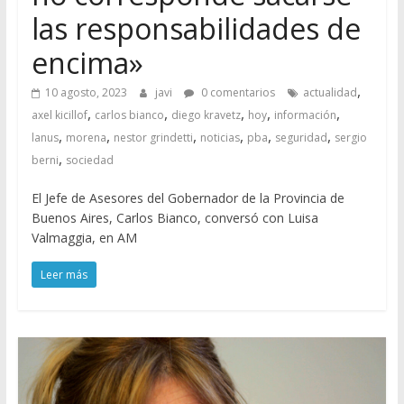
las responsabilidades de
encima»
,
10 agosto, 2023
javi
0 comentarios
actualidad
,
,
,
,
,
axel kicillof
carlos bianco
diego kravetz
hoy
información
,
,
,
,
,
,
lanus
morena
nestor grindetti
noticias
pba
seguridad
sergio
,
berni
sociedad
El Jefe de Asesores del Gobernador de la Provincia de
Buenos Aires, Carlos Bianco, conversó con Luisa
Valmaggia, en AM
Leer más