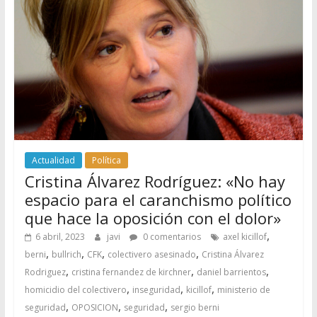
Actualidad
Política
Cristina Álvarez Rodríguez: «No hay
espacio para el caranchismo político
que hace la oposición con el dolor»
,
6 abril, 2023
javi
0 comentarios
axel kicillof
,
,
,
,
berni
bullrich
CFK
colectivero asesinado
Cristina Álvarez
,
,
,
Rodriguez
cristina fernandez de kirchner
daniel barrientos
,
,
,
homicidio del colectivero
inseguridad
kicillof
ministerio de
,
,
,
seguridad
OPOSICION
seguridad
sergio berni