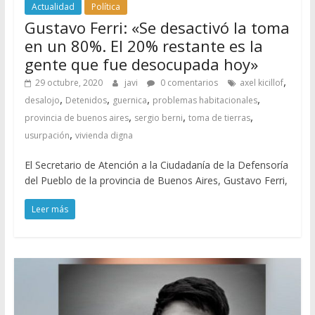
Actualidad
Política
Gustavo Ferri: «Se desactivó la toma
en un 80%. El 20% restante es la
gente que fue desocupada hoy»
,
29 octubre, 2020
javi
0 comentarios
axel kicillof
,
,
,
,
desalojo
Detenidos
guernica
problemas habitacionales
,
,
,
provincia de buenos aires
sergio berni
toma de tierras
,
usurpación
vivienda digna
El Secretario de Atención a la Ciudadanía de la Defensoría
del Pueblo de la provincia de Buenos Aires, Gustavo Ferri,
Leer más