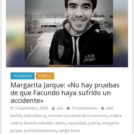
Actualidad
Política
Margarita Jarque: «No hay pruebas
de que Facundo haya sufrido un
accidente»
3 septiembre, 2020
javi
0 comentarios
axel
,
,
,
kicillof
bahia blanca
comision provincial de la memoria
cristina
,
,
,
,
castro
facundo astudillo castro
impunidad
justicia
margarita
,
,
jarque
policía bonaerense
sergio berni