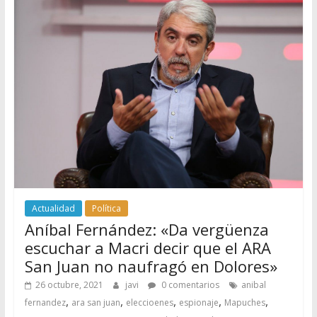
Actualidad
Política
Aníbal Fernández: «Da vergüenza
escuchar a Macri decir que el ARA
San Juan no naufragó en Dolores»
26 octubre, 2021
javi
0 comentarios
anibal
,
,
,
,
,
fernandez
ara san juan
eleccioenes
espionaje
Mapuches