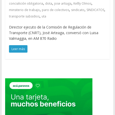
,
,
,
,
concialición obligatoria
dota
jose artiaga
Kellly Olmos
,
,
,
,
minsiterio de trabajo
paro de colectivos
sindicato
SINDICATOS
,
transporte subsidios
uta
Director ejecuto de la Comisión de Regulación de
Transporte (CNRT), José Arteaga, conversó con Luisa
Valmaggia, en AM 870 Radio
Leer más