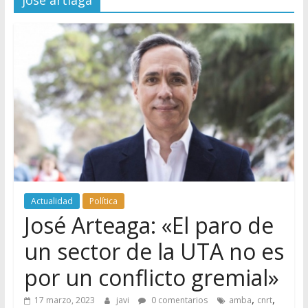
jose artiaga
Actualidad
Política
José Arteaga: «El paro de
un sector de la UTA no es
por un conflicto gremial»
,
,
17 marzo, 2023
javi
0 comentarios
amba
cnrt