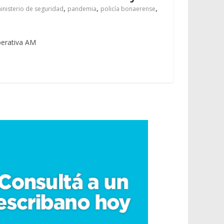
,
,
,
inisterio de seguridad
pandemia
policía bonaerense
operativa AM