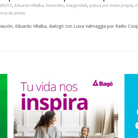
,
,
,
,
,
DELITO
Eduardo Villalba
homicidio
inseguridad
justicia por mano propia
m
encia de armas
la Nación, Eduardo Villalba, dialogó con Luisa Valmaggia por Radio Co