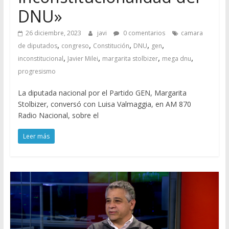
DNU»
26 diciembre, 2023
javi
0 comentarios
camara
,
,
,
,
,
de diputados
congreso
Constitución
DNU
gen
,
,
,
,
inconstitucional
Javier Milei
margarita stolbizer
mega dnu
progresismo
La diputada nacional por el Partido GEN, Margarita
Stolbizer, conversó con Luisa Valmaggia, en AM 870
Radio Nacional, sobre el
Leer más