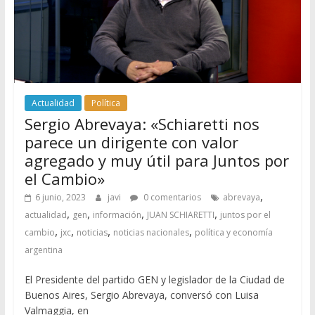
Actualidad
Política
Sergio Abrevaya: «Schiaretti nos
parece un dirigente con valor
agregado y muy útil para Juntos por
el Cambio»
,
6 junio, 2023
javi
0 comentarios
abrevaya
,
,
,
,
actualidad
gen
información
JUAN SCHIARETTI
juntos por el
,
,
,
,
cambio
jxc
noticias
noticias nacionales
política y economía
argentina
El Presidente del partido GEN y legislador de la Ciudad de
Buenos Aires, Sergio Abrevaya, conversó con Luisa
Valmaggia, en