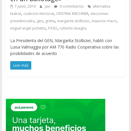
7 junio, 2019
javi
0 comentarios
alternativa
,
,
,
teatral
coalicion electoral
CRISTINA KIRCHNER
elecciones
,
,
,
,
,
presidenciales
gen
grieta
margarita stolbizer
mauricio macri
,
,
miguel angel pichetto
PASO
roberto lavagna
La Presidenta del GEN, Margarita Stolbizer, habló con
Luisa Valmaggia por AM 770 Radio Cooperativa sobre las
posibilidades de acuerdo
Leer más