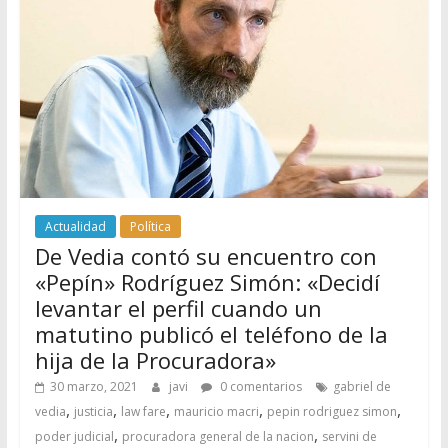
Actualidad
Política
De Vedia contó su encuentro con
«Pepín» Rodríguez Simón: «Decidí
levantar el perfil cuando un
matutino publicó el teléfono de la
hija de la Procuradora»
30 marzo, 2021
javi
0 comentarios
gabriel de
,
,
,
,
,
vedia
justicia
law fare
mauricio macri
pepin rodriguez simon
,
,
poder judicial
procuradora general de la nacion
servini de