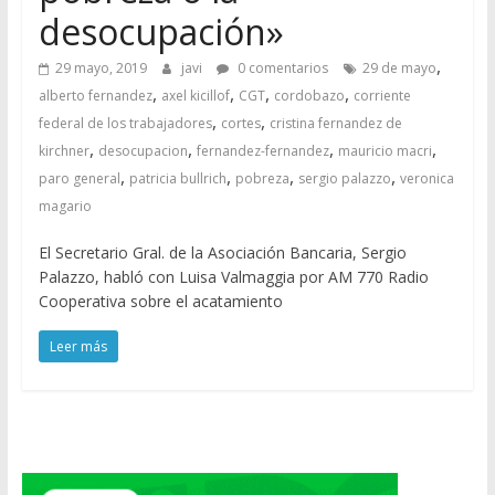
desocupación»
,
29 mayo, 2019
javi
0 comentarios
29 de mayo
,
,
,
,
alberto fernandez
axel kicillof
CGT
cordobazo
corriente
,
,
federal de los trabajadores
cortes
cristina fernandez de
,
,
,
,
kirchner
desocupacion
fernandez-fernandez
mauricio macri
,
,
,
,
paro general
patricia bullrich
pobreza
sergio palazzo
veronica
magario
El Secretario Gral. de la Asociación Bancaria, Sergio
Palazzo, habló con Luisa Valmaggia por AM 770 Radio
Cooperativa sobre el acatamiento
Leer más