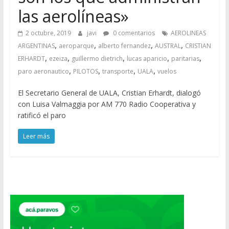
las aerolíneas»
2 octubre, 2019
javi
0 comentarios
AEROLINEAS
,
,
,
,
ARGENTINAS
aeroparque
alberto fernandez
AUSTRAL
CRISTIAN
,
,
,
,
,
ERHARDT
ezeiza
guillermo dietrich
lucas aparicio
paritarias
,
,
,
,
paro aeronautico
PILOTOS
transporte
UALA
vuelos
El Secretario General de UALA, Cristian Erhardt, dialogó
con Luisa Valmaggia por AM 770 Radio Cooperativa y
ratificó el paro
Leer más