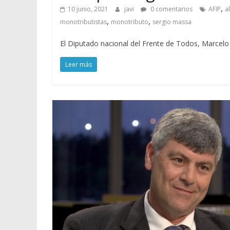
,
10 junio, 2021
javi
0 comentarios
AFIP
a
,
,
monotributistas
monotributo
sergio massa
El Diputado nacional del Frente de Todos, Marcel
Leer más