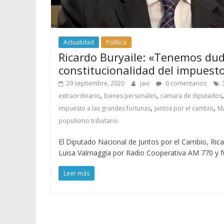
Actualidad
Política
Ricardo Buryaile: «Tenemos dud
constitucionalidad del impuesto
29 septiembre, 2020
javi
0 comentarios
,
,
extraordinario
bienes personales
camara de diputados
,
,
impuesto a las grandes fortunas
juntos por el cambio
Ma
populismo tributario
El Diputado Nacional de Juntos por el Cambio, Rica
Luisa Valmaggia por Radio Cooperativa AM 770 y
Leer más