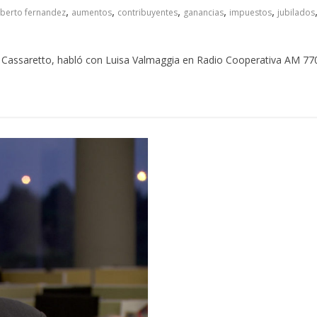
,
,
,
,
,
lberto fernandez
aumentos
contribuyentes
ganancias
impuestos
jubilados
o Cassaretto, habló con Luisa Valmaggia en Radio Cooperativa AM 770