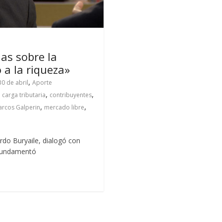
as sobre la
 a la riqueza»
,
30 de abril
Aporte
,
,
,
carga tributaria
contribuyentes
,
,
rcos Galperin
mercado libre
rdo Buryaile, dialogó con
 fundamentó