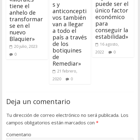
puede ser el
s y
tiene el
único factor
anticoncepti
anhelo de
económico
vos también
transformar
para
van a llegar
se en el
conseguir la
a todo el
nuevo
estabilidad»
país a través
Blaquier»
de los
16 agosto,
20 julio, 2023
botiquines
2022
0
0
de
Remediar»
21 febrero,
2020
0
Deja un comentario
Tu dirección de correo electrónico no será publicada.
Los
campos obligatorios están marcados con
*
Comentario