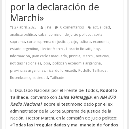
por la declaración de
Marchi»
,
27 abril, 2023
javi
0 comentarios
actualidad
,
,
,
analista politico
caba
comision de juicio politico
corte
,
,
,
,
,
suprema
corte suprema de justicia
csjn
cultura
economia
,
,
,
,
estado argentino
Hector Marchi
Horacio Rosatti
hoy
,
,
,
,
,
información
Juan carlos maqueda
justicia
Marchi
noticias
,
,
,
noticias nacionales
pba
política y economía argentina
,
,
,
provincias argentinas
ricardo lorenzetti
Rodolfo Tailhade
,
,
Rosenkrantz
sociedad
Tailhade
El Diputado Nacional por el Frente de Todos,
Rodolfo
Tailhade
, conversó con
Luisa Valmaggia
, en
AM 870
Radio Nacional
, sobre el testimonio dado por el ex
administrador de la Corte Suprema de Justicia de la
Nación, Hector Marchi, en la comisión de juicio político:
«Todas las irregularidades y mal manejo de fondos