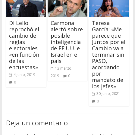
Di Lello
Carmona
Teresa
reprochó el
alertó sobre
García: «Me
cambio de
posible
parece que
reglas
inteligencia
Juntos por el
electorales
de EE.UU. e
Cambio va a
«en función
Israel en el
terminar sin
de las
país
PASO,
encuestas»
acordando
13 marzo,
por
4 junio, 2019
2019
0
mandato de
0
los jefes»
30 junio, 2021
0
Deja un comentario