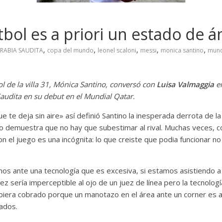
tbol es a priori un estado de 
,
,
,
,
,
RABIA SAUDITA
copa del mundo
leonel scaloni
messi
monica santino
mund
ol de la villa 31, Mónica Santino, conversó con
Luisa Valmaggia
e
 Saudita en su debut en el Mundial Qatar.
 te deja sin aire» así definió Santino la inesperada derrota de la
o demuestra que no hay que subestimar al rival. Muchas veces, c
n el juego es una incógnita: lo que creiste que podia funcionar n
mos ante una tecnología que es excesiva, si estamos asistiendo a
 sería imperceptible al ojo de un juez de línea pero la tecnolog
biera cobrado porque un manotazo en el área ante un corner es al
lados.