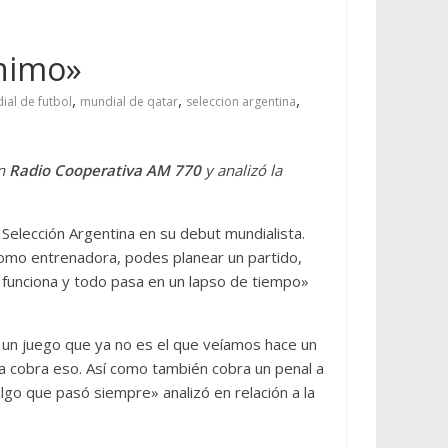
ánimo»
,
,
,
ial de futbol
mundial de qatar
seleccion argentina
n
Radio Cooperativa AM 770
y analizó la
 Selección Argentina en su debut mundialista.
omo entrenadora, podes planear un partido,
o funciona y todo pasa en un lapso de tiempo»
 un juego que ya no es el que veíamos hace un
ía cobra eso. Así como también cobra un penal a
go que pasó siempre» analizó en relación a la