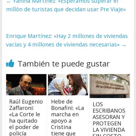
←
Yanina Martínez: «Esperamos superar el
millón de turistas que decidan usar Pre Viaje»
Enrique Martínez: «Hay 2 millones de viviendas
vacías y 4 millones de viviendas necesarias»
→
También te puede gustar
Raúl Eugenio
Hebe de
LOS
Zaffaroni:
Bonafini: «La
ESCRIBANOS
«La Corte le
marcha en
ASESORAN Y
ha quitado
apoyo a
PROTEGEN
el poder de
Cristina
LA VIVIENDA
policía
tiene que
SIN COSTO