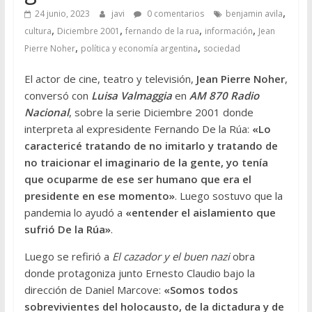
,
24 junio, 2023
javi
0 comentarios
benjamin avila
,
,
,
,
cultura
Diciembre 2001
fernando de la rua
información
Jean
,
,
Pierre Noher
política y economía argentina
sociedad
El actor de cine, teatro y televisión,
Jean Pierre Noher
,
conversó con
Luisa Valmaggia
en
AM 870 Radio
Nacional
, sobre la serie Diciembre 2001 donde
interpreta al expresidente Fernando De la Rúa:
«Lo
caractericé tratando de no imitarlo y tratando de
no traicionar el imaginario de la gente, yo tenía
que ocuparme de ese ser humano que era el
presidente en ese momento»
. Luego sostuvo que la
pandemia lo ayudó a
«entender el aislamiento que
sufrió De la Rúa»
.
Luego se refirió a
El cazador y el buen nazi
obra
donde protagoniza junto Ernesto Claudio bajo la
dirección de Daniel Marcove:
«Somos todos
sobrevivientes del holocausto, de la dictadura y de