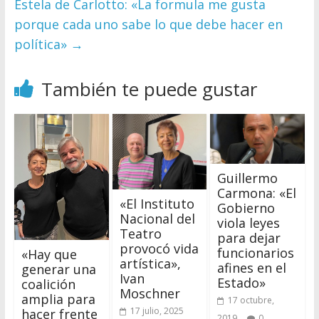
Estela de Carlotto: «La formula me gusta
porque cada uno sabe lo que debe hacer en
política»
→
También te puede gustar
Guillermo
Carmona: «El
«El Instituto
Gobierno
Nacional del
viola leyes
Teatro
para dejar
provocó vida
funcionarios
«Hay que
artística»,
afines en el
generar una
Ivan
Estado»
coalición
Moschner
amplia para
17 octubre,
17 julio, 2025
hacer frente
2019
0