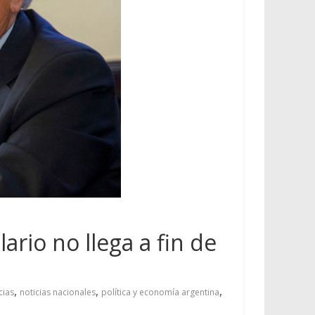
ario no llega a fin de
,
,
,
cias
noticias nacionales
política y economía argentina