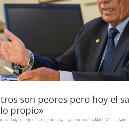
tros son peores pero hoy el sal
lo propio»
,
,
,
,
,
actualidad
consejo de la magistratura
hoy
información
Mario Wainfeld
noti