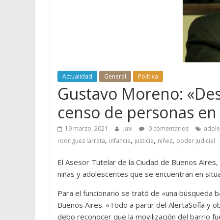
Actualidad
General
Política
Gustavo Moreno: «Desd
censo de personas en 
19 marzo, 2021
javi
0 comentarios
adole
,
,
,
,
rodriguez larreta
infancia
justicia
niñez
poder judicial
El Asesor Tutelar de la Ciudad de Buenos Aires
niñas y adolescentes que se encuentran en situac
Para el funcionario se trató de «una búsqueda bas
Buenos Aires. «Todo a partir del AlertaSofía y
debo reconocer que la movilización del barrio f