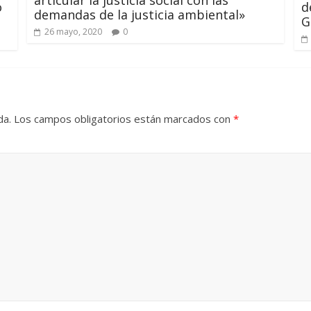
d
o
demandas de la justicia ambiental»
G
26 mayo, 2020
0
da.
Los campos obligatorios están marcados con
*