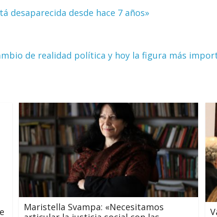
stá desaparecida desde hace 7 años»
mbio de realidad política y hoy la figura más impo
Maristella Svampa: «Necesitamos
V
e
articular la justicia social con las