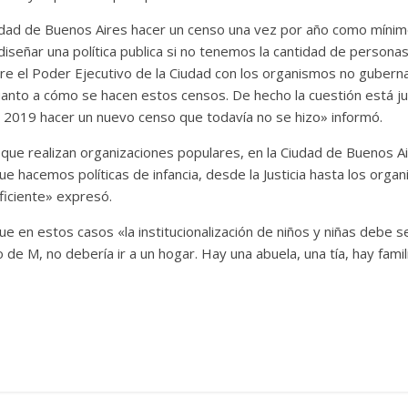
udad de Buenos Aires hacer un censo una vez por año como mínim
señar una política publica si no tenemos la cantidad de personas 
 el Poder Ejecutivo de la Ciudad con los organismos no guberna
to a cómo se hacen estos censos. De hecho la cuestión está judi
n 2019 hacer un nuevo censo que todavía no se hizo» informó.
ue realizan organizaciones populares, en la Ciudad de Buenos Air
 que hacemos políticas de infancia, desde la Justicia hasta los or
uficiente» expresó.
e en estos casos «la institucionalización de niños y niñas debe se
de M, no debería ir a un hogar. Hay una abuela, una tía, hay fami