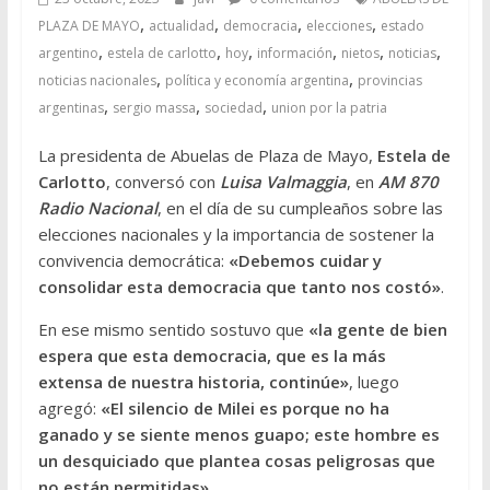
,
,
,
,
PLAZA DE MAYO
actualidad
democracia
elecciones
estado
,
,
,
,
,
,
argentino
estela de carlotto
hoy
información
nietos
noticias
,
,
noticias nacionales
política y economía argentina
provincias
,
,
,
argentinas
sergio massa
sociedad
union por la patria
La presidenta de Abuelas de Plaza de Mayo,
Estela de
Carlotto
, conversó con
Luisa Valmaggia
, en
AM 870
Radio Nacional
, en el día de su cumpleaños sobre las
elecciones nacionales y la importancia de sostener la
convivencia democrática:
«Debemos cuidar y
consolidar esta democracia que tanto nos costó»
.
En ese mismo sentido sostuvo que
«la gente de bien
espera que esta democracia, que es la más
extensa de nuestra historia, continúe»
, luego
agregó:
«El silencio de Milei es porque no ha
ganado y se siente menos guapo; este hombre es
un desquiciado que plantea cosas peligrosas que
no están permitidas»
.