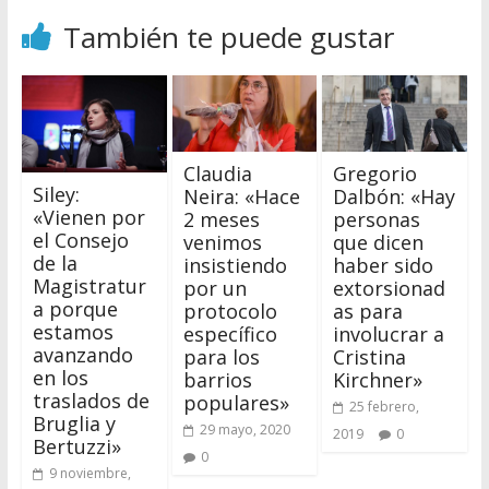
También te puede gustar
Claudia
Gregorio
Siley:
Neira: «Hace
Dalbón: «Hay
«Vienen por
2 meses
personas
el Consejo
venimos
que dicen
de la
insistiendo
haber sido
Magistratur
por un
extorsionad
a porque
protocolo
as para
estamos
específico
involucrar a
avanzando
para los
Cristina
en los
barrios
Kirchner»
traslados de
populares»
25 febrero,
Bruglia y
29 mayo, 2020
2019
0
Bertuzzi»
0
9 noviembre,