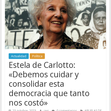
Actualidad
Política
Estela de Carlotto:
«Debemos cuidar y
consolidar esta
democracia que tanto
nos costó»
23 octubre, 2023
javi
0 comentarios
ABUELAS DE