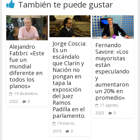
También te puede gustar
Jorge Coscia:
Fernando
Alejandro
Es un
Savore: «Los
Fabbri: «Este
escándalo
mayoristas
fue un
que Clarín y
están
mundial
Nación no
especulando
diferente en
pongan en
y
todos los
tapa la
aumentaron
planos»
exposición
un 20% en
19 diciembre,
del Juez
promedio»
Ramos
2022
0
17 agosto,
Padilla en el
2023
0
parlamento.
14 marzo,
2019
0