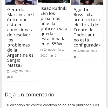
Isaac Rudnik:
Gerardo
Agustín
«En los
Martinez: «El
Rossi: «La
próximos
único que
arquitectura
años la
está en
electoral del
pobreza va a
condiciones
Frente de
quedar
de resolver
Todos aun
estacionada
los
no está
en el 35%»
problemas
configurada»
de la
24 noviembre,
30 mayo, 2023
Argentina es
2020
0
0
Sergio
Massa»
8 agosto, 2023
0
Deja un comentario
Tu dirección de correo electrónico no será publicada.
Los